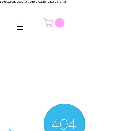
dcec92c9db9bcef36e0def27112849216b4754af