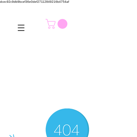
dcec92c9db9bcef36e0def27112849216b4754af