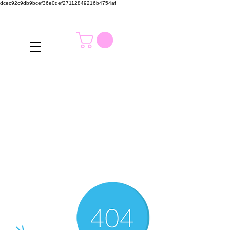
dcec92c9db9bcef36e0def27112849216b4754af